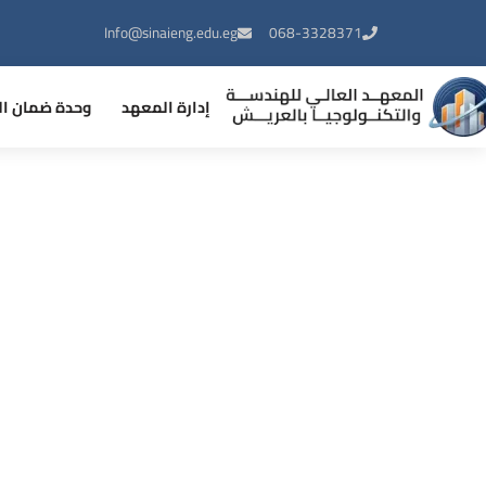
Info@sinaieng.edu.eg
068-3328371
إدارة المعهد
وحدة ضمان ال