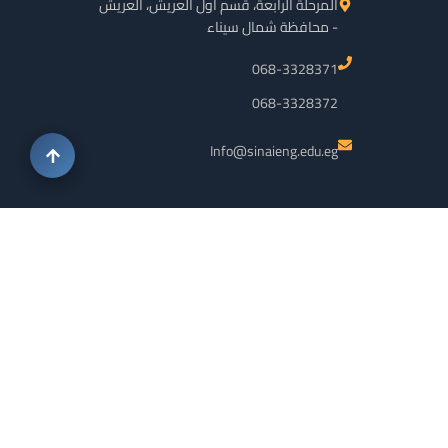
المرحلة الرابعة، قسم أول العريش، العريش
- محافظة شمال سيناء
068-3328371
068-3328372
Info@sinaieng.edu.eg