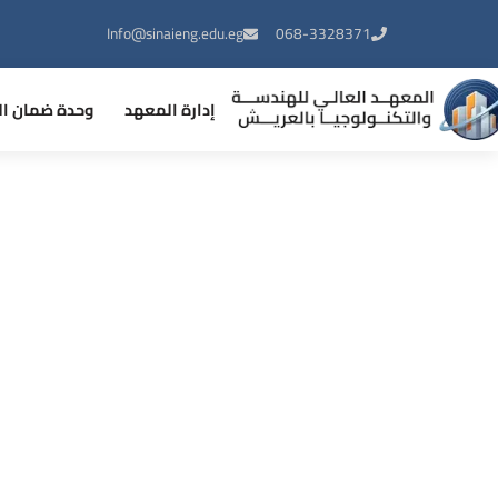
Info@sinaieng.edu.eg
068-3328371
إدارة المعهد
وحدة ضمان ال