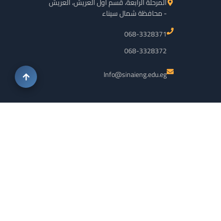
المرحلة الرابعة، قسم أول العريش، العريش
- محافظة شمال سيناء
068-3328371
068-3328372
Info@sinaieng.edu.eg