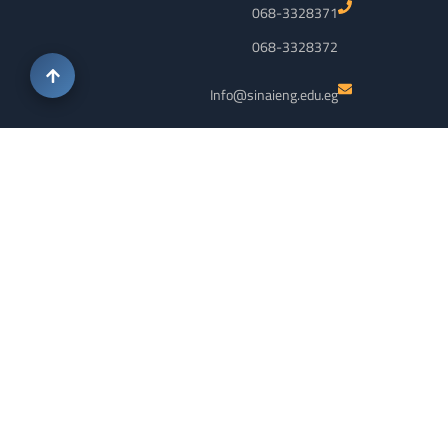
068-3328371
068-3328372
Info@sinaieng.edu.eg