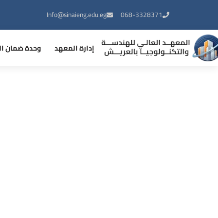
Info@sinaieng.edu.eg
068-3328371
إدارة المعهد
وحدة ضمان ال