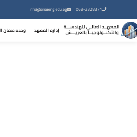
Info@sinaieng.edu.eg
068-3328371
إدارة المعهد
وحدة ضمان ال