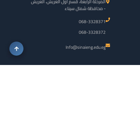
المرحلة الرابعة، قسم أول العريش، العريش
- محافظة شمال سيناء
068-3328371
068-3328372
Info@sinaieng.edu.eg