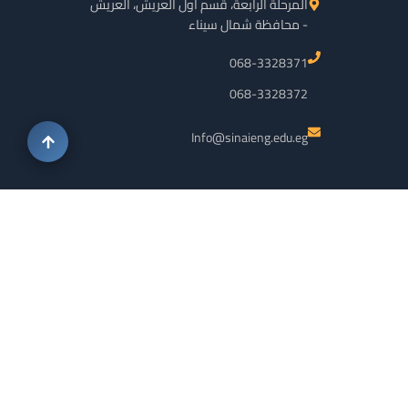
المرحلة الرابعة، قسم أول العريش، العريش
- محافظة شمال سيناء
068-3328371
068-3328372
Info@sinaieng.edu.eg