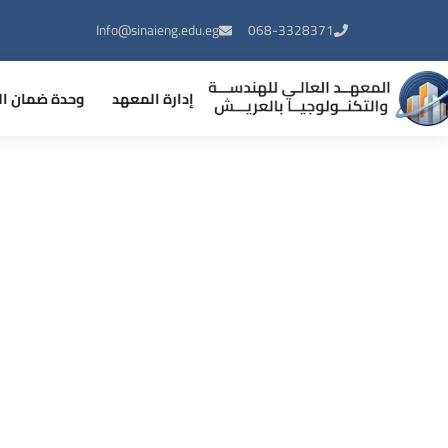
Info@sinaieng.edu.eg
068-3328371
إدارة المعهد
وحدة ضمان ال